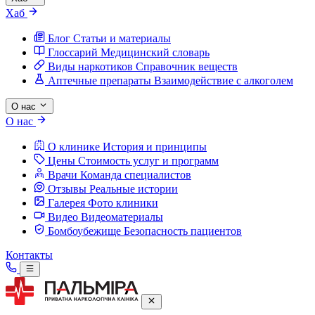
Хаб
Блог
Статьи и материалы
Глоссарий
Медицинский словарь
Виды наркотиков
Справочник веществ
Аптечные препараты
Взаимодействие с алкоголем
О нас
О нас
О клинике
История и принципы
Цены
Стоимость услуг и программ
Врачи
Команда специалистов
Отзывы
Реальные истории
Галерея
Фото клиники
Видео
Видеоматериалы
Бомбоубежище
Безопасность пациентов
Контакты