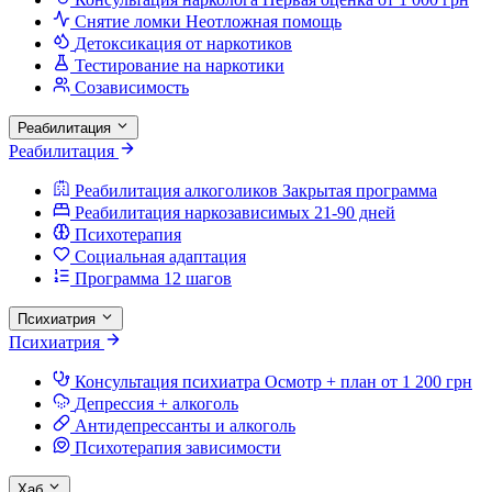
Снятие ломки
Неотложная помощь
Детоксикация от наркотиков
Тестирование на наркотики
Созависимость
Реабилитация
Реабилитация
Реабилитация алкоголиков
Закрытая программа
Реабилитация наркозависимых
21-90 дней
Психотерапия
Социальная адаптация
Программа 12 шагов
Психиатрия
Психиатрия
Консультация психиатра
Осмотр + план от 1 200 грн
Депрессия + алкоголь
Антидепрессанты и алкоголь
Психотерапия зависимости
Хаб