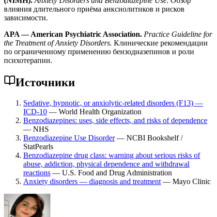
(NIMH).
Anxiety Disorders and Benzodiazepine Use.
Обзор
влияния длительного приёма анксиолитиков и рисков
зависимости.
APA — American Psychiatric Association.
Practice Guideline for
the Treatment of Anxiety Disorders.
Клинические рекомендации
по ограниченному применению бензодиазепинов и роли
психотерапии.
Источники
Sedative, hypnotic, or anxiolytic-related disorders (F13) —
ICD-10
— World Health Organization
Benzodiazepines: uses, side effects, and risks of dependence
— NHS
Benzodiazepine Use Disorder
— NCBI Bookshelf /
StatPearls
Benzodiazepine drug class: warning about serious risks of
abuse, addiction, physical dependence and withdrawal
reactions
— U.S. Food and Drug Administration
Anxiety disorders — diagnosis and treatment
— Mayo Clinic