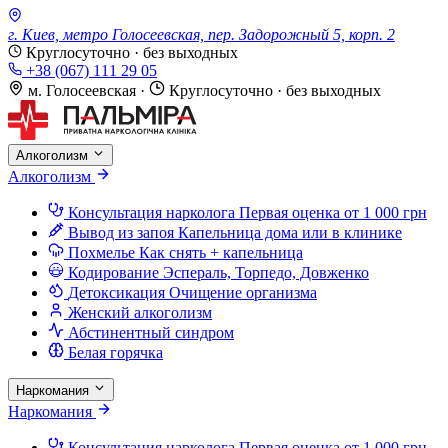
г. Киев, метро Голосеевская, пер. Задорожный 5, корп. 2
Круглосуточно · без выходных
+38 (067) 111 29 05
м. Голосеевская
·
Круглосуточно · без выходных
Алкоголизм
Алкоголизм
Консультация нарколога
Первая оценка от 1 000 грн
Вывод из запоя
Капельница дома или в клинике
Похмелье
Как снять + капельница
Кодирование
Эспераль, Торпедо, Довженко
Детоксикация
Очищение организма
Женский алкоголизм
Абстинентный синдром
Белая горячка
Наркомания
Наркомания
Консультация нарколога
Первая оценка от 1 000 грн