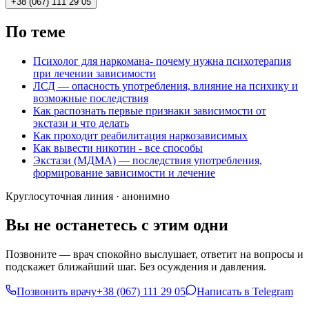
+38 (067) 111 29 05
По теме
Психолог для наркомана- почему нужна психотерапия
при лечении зависимости
ЛСД — опасность употребления, влияние на психику и
возможные последствия
Как распознать первые признаки зависимости от
экстази и что делать
Как проходит реабилитация наркозависимых
Как вывести никотин - все способы
Экстази (МДМА) — последствия употребления,
формирование зависимости и лечение
Круглосуточная линия · анонимно
Вы не останетесь с этим одни
Позвоните — врач спокойно выслушает, ответит на вопросы и
подскажет ближайший шаг. Без осуждения и давления.
Позвонить врачу
+38 (067) 111 29 05
Написать в Telegram