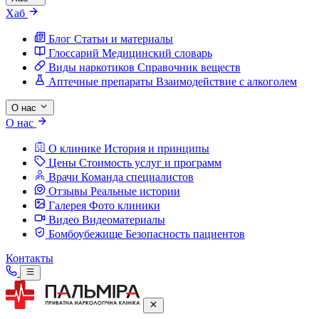
Хаб
Блог
Статьи и материалы
Глоссарий
Медицинский словарь
Виды наркотиков
Справочник веществ
Аптечные препараты
Взаимодействие с алкоголем
О нас
О нас
О клинике
История и принципы
Цены
Стоимость услуг и программ
Врачи
Команда специалистов
Отзывы
Реальные истории
Галерея
Фото клиники
Видео
Видеоматериалы
Бомбоубежище
Безопасность пациентов
Контакты