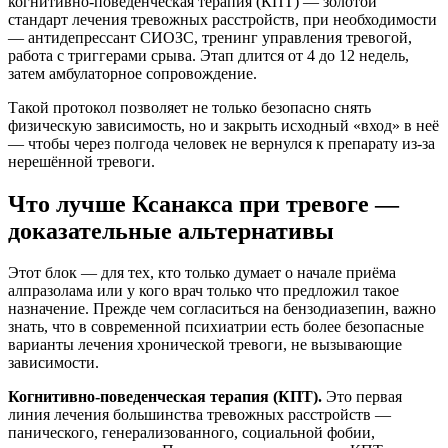
когнитивно-поведенческая терапия (КПТ) — золотой
стандарт лечения тревожных расстройств, при необходимости
— антидепрессант СИОЗС, тренинг управления тревогой,
работа с триггерами срыва. Этап длится от 4 до 12 недель,
затем амбулаторное сопровождение.
Такой протокол позволяет не только безопасно снять
физическую зависимость, но и закрыть исходный «вход» в неё
— чтобы через полгода человек не вернулся к препарату из-за
нерешённой тревоги.
Что лучше Ксанакса при тревоге —
доказательные альтернативы
Этот блок — для тех, кто только думает о начале приёма
алпразолама или у кого врач только что предложил такое
назначение. Прежде чем согласиться на бензодиазепин, важно
знать, что в современной психиатрии есть более безопасные
варианты лечения хронической тревоги, не вызывающие
зависимости.
Когнитивно-поведенческая терапия (КПТ).
Это первая
линия лечения большинства тревожных расстройств —
панического, генерализованного, социальной фобии,