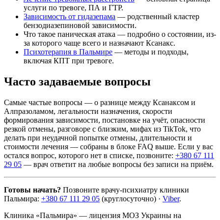
услуги по тревоге, ПА и ГТР.
Зависимость от гидазепама
— родственный кластер
бензодиазепиновой зависимости.
Что такое паническая атака — подробно о состоянии, из-
за которого чаще всего и назначают Ксанакс.
Психотерапия в Пальмире
— методы и подходы,
включая КПТ при тревоге.
Часто задаваемые вопросы
Самые частые вопросы — о разнице между Ксанаксом и
Алпразоламом, легальности назначения, скорости
формирования зависимости, постановке на учёт, опасности
резкой отмены, разговоре с близким, мифах из TikTok, что
делать при неудачной попытке отмены, длительности и
стоимости лечения — собраны в блоке FAQ выше. Если у вас
остался вопрос, которого нет в списке, позвоните:
+380 67 111
29 05
— врач ответит на любые вопросы без записи на приём.
Готовы начать?
Позвоните врачу-психиатру клиники
Пальмира:
+380 67 111 29 05
(круглосуточно) ·
Viber
.
Клиника «Пальмира» — лицензия МОЗ Украины на