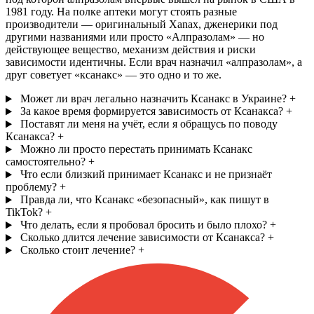
1981 году. На полке аптеки могут стоять разные
производители — оригинальный Xanax, дженерики под
другими названиями или просто «Алпразолам» — но
действующее вещество, механизм действия и риски
зависимости идентичны. Если врач назначил «алпразолам», а
друг советует «ксанакс» — это одно и то же.
Может ли врач легально назначить Ксанакс в Украине?
+
За какое время формируется зависимость от Ксанакса?
+
Поставят ли меня на учёт, если я обращусь по поводу
Ксанакса?
+
Можно ли просто перестать принимать Ксанакс
самостоятельно?
+
Что если близкий принимает Ксанакс и не признаёт
проблему?
+
Правда ли, что Ксанакс «безопасный», как пишут в
TikTok?
+
Что делать, если я пробовал бросить и было плохо?
+
Сколько длится лечение зависимости от Ксанакса?
+
Сколько стоит лечение?
+