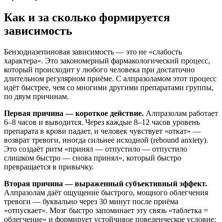
Как и за сколько формируется
зависимость
Бензодиазепиновая зависимость — это не «слабость
характера». Это закономерный фармакологический процесс,
который происходит у любого человека при достаточно
длительном регулярном приёме. С алпразоламом этот процесс
идёт быстрее, чем со многими другими препаратами группы,
по двум причинам.
Первая причина — короткое действие.
Алпразолам работает
6–8 часов и выводится. Через каждые 8–12 часов уровень
препарата в крови падает, и человек чувствует «откат» —
возврат тревоги, иногда сильнее исходной (rebound anxiety).
Это создаёт ритм «принял — отпустило — отпустило
слишком быстро — снова принял», который быстро
превращается в привычку.
Вторая причина — выраженный субъективный эффект.
Алпразолам даёт ощущение быстрого, мощного облегчения
тревоги — буквально через 30 минут после приёма
«отпускает». Мозг быстро запоминает эту связь «таблетка =
облегчение» и формирует устойчивое поведенческое условие: