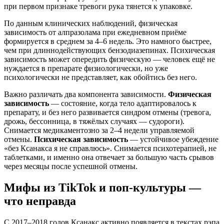
при первом признаке тревоги рука тянется к упаковке.
По данным клинических наблюдений, физическая
зависимость от алпразолама при ежедневном приёме
формируется в среднем за 4–6 недель. Это намного быстрее,
чем при длиннодействующих бензодиазепинах. Психическая
зависимость может опередить физическую — человек ещё не
нуждается в препарате физиологически, но уже
психологически не представляет, как обойтись без него.
Важно различать два компонента зависимости.
Физическая
зависимость
— состояние, когда тело адаптировалось к
препарату, и без него развивается синдром отмены (тревога,
дрожь, бессонница, в тяжёлых случаях — судороги).
Снимается медикаментозно за 2–4 недели управляемой
отмены.
Психическая зависимость
— устойчивое убеждение
«без Ксанакса я не справлюсь». Снимается психотерапией, не
таблетками, и именно она отвечает за большую часть срывов
через месяцы после успешной отмены.
Мифы из TikTok и поп-культуры —
что неправда
С 2017–2018 годов Ксанакс активно появляется в текстах рэпа