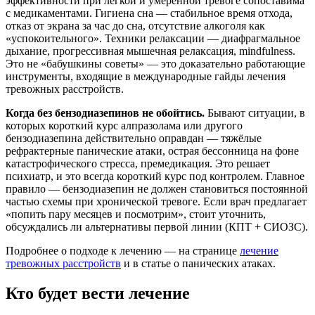
эффективности при лёгкой и умеренной тревоге сопоставима
с медикаментами. Гигиена сна — стабильное время отхода,
отказ от экрана за час до сна, отсутствие алкоголя как
«успокоительного». Техники релаксации — диафрагмальное
дыхание, прогрессивная мышечная релаксация, mindfulness.
Это не «бабушкины советы» — это доказательно работающие
инструменты, входящие в международные гайды лечения
тревожных расстройств.
Когда без бензодиазепинов не обойтись.
Бывают ситуации, в
которых короткий курс алпразолама или другого
бензодиазепина действительно оправдан — тяжёлые
рефрактерные панические атаки, острая бессонница на фоне
катастрофического стресса, премедикация. Это решает
психиатр, и это всегда короткий курс под контролем. Главное
правило — бензодиазепин не должен становиться постоянной
частью схемы при хронической тревоге. Если врач предлагает
«попить пару месяцев и посмотрим», стоит уточнить,
обсуждались ли альтернативы первой линии (КПТ + СИОЗС).
Подробнее о подходе к лечению — на странице
лечение
тревожных расстройств
и в статье о панических атаках.
Кто будет вести лечение