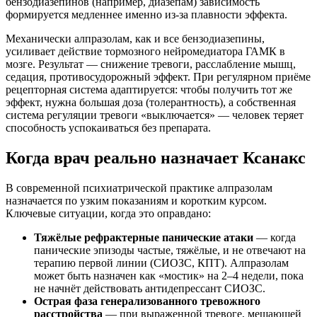
бензодиазепинов (например, диазепам) зависимость
формируется медленнее именно из-за плавности эффекта.
Механически алпразолам, как и все бензодиазепины,
усиливает действие тормозного нейромедиатора ГАМК в
мозге. Результат — снижение тревоги, расслабление мышц,
седация, противосудорожный эффект. При регулярном приёме
рецепторная система адаптируется: чтобы получить тот же
эффект, нужна большая доза (толерантность), а собственная
система регуляции тревоги «выключается» — человек теряет
способность успокаиваться без препарата.
Когда врач реально назначает Ксанакс
В современной психиатрической практике алпразолам
назначается по узким показаниям и коротким курсом.
Ключевые ситуации, когда это оправдано:
Тяжёлые рефрактерные панические атаки
— когда
панические эпизоды частые, тяжёлые, и не отвечают на
терапию первой линии (СИОЗС, КПТ). Алпразолам
может быть назначен как «мостик» на 2–4 недели, пока
не начнёт действовать антидепрессант СИОЗС.
Острая фаза генерализованного тревожного
расстройства
— при выраженной тревоге, мешающей