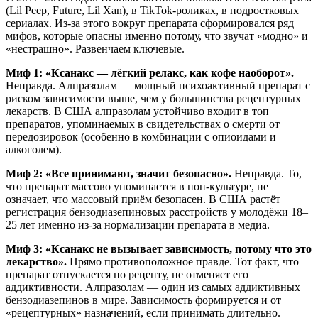
(Lil Peep, Future, Lil Xan), в TikTok-роликах, в подростковых
сериалах. Из-за этого вокруг препарата сформировался ряд
мифов, которые опасны именно потому, что звучат «модно» и
«нестрашно». Развенчаем ключевые.
Миф 1: «Ксанакс — лёгкий релакс, как кофе наоборот».
Неправда. Алпразолам — мощный психоактивный препарат с
риском зависимости выше, чем у большинства рецептурных
лекарств. В США алпразолам устойчиво входит в топ
препаратов, упоминаемых в свидетельствах о смерти от
передозировок (особенно в комбинации с опиоидами и
алкоголем).
Миф 2: «Все принимают, значит безопасно».
Неправда. То,
что препарат массово упоминается в поп-культуре, не
означает, что массовый приём безопасен. В США растёт
регистрация бензодиазепиновых расстройств у молодёжи 18–
25 лет именно из-за нормализации препарата в медиа.
Миф 3: «Ксанакс не вызывает зависимость, потому что это
лекарство».
Прямо противоположное правде. Тот факт, что
препарат отпускается по рецепту, не отменяет его
аддиктивности. Алпразолам — один из самых аддиктивных
бензодиазепинов в мире. Зависимость формируется и от
«рецептурных» назначений, если принимать длительно.