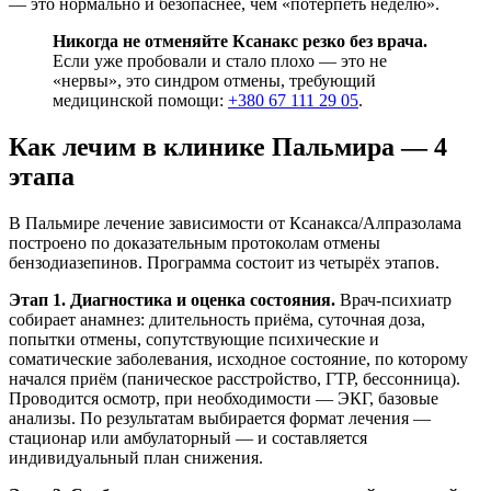
— это нормально и безопаснее, чем «потерпеть неделю».
Никогда не отменяйте Ксанакс резко без врача.
Если уже пробовали и стало плохо — это не
«нервы», это синдром отмены, требующий
медицинской помощи:
+380 67 111 29 05
.
Как лечим в клинике Пальмира — 4
этапа
В Пальмире лечение зависимости от Ксанакса/Алпразолама
построено по доказательным протоколам отмены
бензодиазепинов. Программа состоит из четырёх этапов.
Этап 1. Диагностика и оценка состояния.
Врач-психиатр
собирает анамнез: длительность приёма, суточная доза,
попытки отмены, сопутствующие психические и
соматические заболевания, исходное состояние, по которому
начался приём (паническое расстройство, ГТР, бессонница).
Проводится осмотр, при необходимости — ЭКГ, базовые
анализы. По результатам выбирается формат лечения —
стационар или амбулаторный — и составляется
индивидуальный план снижения.