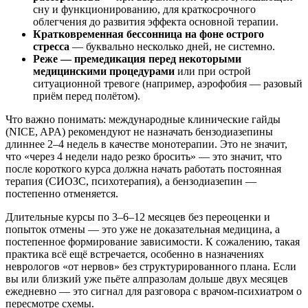
сну и функционированию, для краткосрочного
облегчения до развития эффекта основной терапии.
Кратковременная бессонница на фоне острого
стресса
— буквально несколько дней, не системно.
Реже — премедикация перед некоторыми
медицинскими процедурами
или при острой
ситуационной тревоге (например, аэрофобия — разовый
приём перед полётом).
Что важно понимать: международные клинические гайды
(NICE, APA) рекомендуют не назначать бензодиазепины
длиннее 2–4 недель в качестве монотерапии. Это не значит,
что «через 4 недели надо резко бросить» — это значит, что
после короткого курса должна начать работать постоянная
терапия (СИОЗС, психотерапия), а бензодиазепин —
постепенно отменяется.
Длительные курсы по 3–6–12 месяцев без переоценки и
попыток отмены — это уже не доказательная медицина, а
постепенное формирование зависимости. К сожалению, такая
практика всё ещё встречается, особенно в назначениях
неврологов «от нервов» без структурированного плана. Если
вы или близкий уже пьёте алпразолам дольше двух месяцев
ежедневно — это сигнал для разговора с врачом-психиатром о
пересмотре схемы.