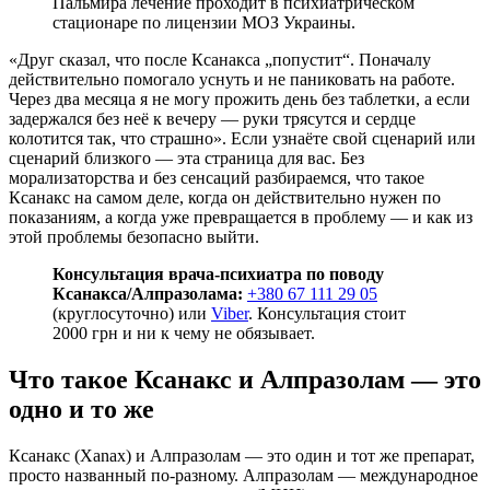
Пальмира лечение проходит в психиатрическом
стационаре по лицензии МОЗ Украины.
«Друг сказал, что после Ксанакса „попустит“. Поначалу
действительно помогало уснуть и не паниковать на работе.
Через два месяца я не могу прожить день без таблетки, а если
задержался без неё к вечеру — руки трясутся и сердце
колотится так, что страшно». Если узнаёте свой сценарий или
сценарий близкого — эта страница для вас. Без
морализаторства и без сенсаций разбираемся, что такое
Ксанакс на самом деле, когда он действительно нужен по
показаниям, а когда уже превращается в проблему — и как из
этой проблемы безопасно выйти.
Консультация врача-психиатра по поводу
Ксанакса/Алпразолама:
+380 67 111 29 05
(круглосуточно) или
Viber
. Консультация стоит
2000 грн и ни к чему не обязывает.
Что такое Ксанакс и Алпразолам — это
одно и то же
Ксанакс (Xanax) и Алпразолам — это один и тот же препарат,
просто названный по-разному. Алпразолам — международное