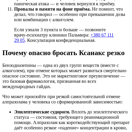
паническая атака — и человек вернулся к приёму.
Провалы в памяти на фоне приёма.
Не помнит, что
делал, что говорил — особенно при превышении дозы
или комбинации с алкоголем.
Если узнали 3 пункта и больше — позвоните
врачу-психиатру клиники Пальмира:
+380 67 111
29 05
. Консультация конфиденциальная.
Почему опасно бросать Ксанакс резко
Бензодиазепины — одна из двух групп веществ (вместе с
алкоголем), при отмене которых может развиться смертельно
опасное состояние. Это не маркетинговое преувеличение —
это базовая фармакология, признанная во всех
международных гайдах.
Что может произойти при резкой самостоятельной отмене
алпразолама у человека со сформированной зависимостью:
Эпилептические судороги.
Вплоть до эпилептического
статуса — состояния, требующего реанимационной
помощи. Алпразолам как короткодействующий препарат
даёт особенно резкое «падение» концентрации в крови,