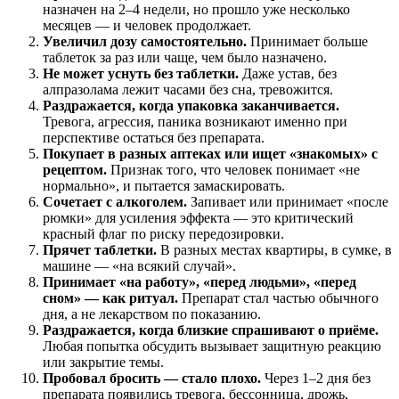
назначен на 2–4 недели, но прошло уже несколько
месяцев — и человек продолжает.
Увеличил дозу самостоятельно.
Принимает больше
таблеток за раз или чаще, чем было назначено.
Не может уснуть без таблетки.
Даже устав, без
алпразолама лежит часами без сна, тревожится.
Раздражается, когда упаковка заканчивается.
Тревога, агрессия, паника возникают именно при
перспективе остаться без препарата.
Покупает в разных аптеках или ищет «знакомых» с
рецептом.
Признак того, что человек понимает «не
нормально», и пытается замаскировать.
Сочетает с алкоголем.
Запивает или принимает «после
рюмки» для усиления эффекта — это критический
красный флаг по риску передозировки.
Прячет таблетки.
В разных местах квартиры, в сумке, в
машине — «на всякий случай».
Принимает «на работу», «перед людьми», «перед
сном» — как ритуал.
Препарат стал частью обычного
дня, а не лекарством по показанию.
Раздражается, когда близкие спрашивают о приёме.
Любая попытка обсудить вызывает защитную реакцию
или закрытие темы.
Пробовал бросить — стало плохо.
Через 1–2 дня без
препарата появились тревога, бессонница, дрожь,