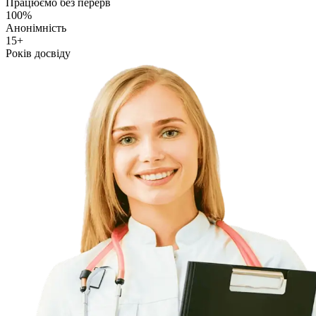
Працюємо без перерв
100%
Анонімність
15+
Років досвіду