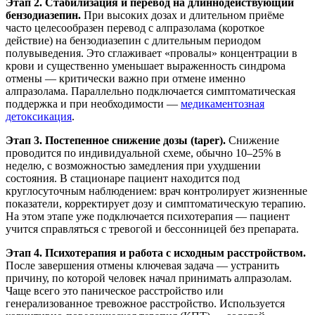
Этап 2. Стабилизация и перевод на длиннодействующий
бензодиазепин.
При высоких дозах и длительном приёме
часто целесообразен перевод с алпразолама (короткое
действие) на бензодиазепин с длительным периодом
полувыведения. Это сглаживает «провалы» концентрации в
крови и существенно уменьшает выраженность синдрома
отмены — критически важно при отмене именно
алпразолама. Параллельно подключается симптоматическая
поддержка и при необходимости —
медикаментозная
детоксикация
.
Этап 3. Постепенное снижение дозы (taper).
Снижение
проводится по индивидуальной схеме, обычно 10–25% в
неделю, с возможностью замедления при ухудшении
состояния. В стационаре пациент находится под
круглосуточным наблюдением: врач контролирует жизненные
показатели, корректирует дозу и симптоматическую терапию.
На этом этапе уже подключается психотерапия — пациент
учится справляться с тревогой и бессонницей без препарата.
Этап 4. Психотерапия и работа с исходным расстройством.
После завершения отмены ключевая задача — устранить
причину, по которой человек начал принимать алпразолам.
Чаще всего это паническое расстройство или
генерализованное тревожное расстройство. Используется