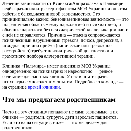
Лечение зависимости от Ксанакса/Алпразолама в Пальмире
ведёт врач-психиатр с сертификатом МОЗ Украины и опытом
работы с бензодиазепиновой зависимостью. Это
принципиально важно: бензодиазепиновая зависимость — это
пограничная область между наркологией и психиатрией, и
обычные наркологи без психиатрической квалификации часто
с ней не справляются. Причина — отмена сопровождается
психическими нарушениями (тревога, психоз, депрессия), а
исходная причина приёма (паническое или тревожное
расстройство) требует психиатрической диагностики и
грамотного подбора альтернативной терапии.
Клиника «Пальмира» имеет лицензию МОЗ Украины
одновременно на психиатрию и наркологию — редкое
сочетание для частных клиник. У нас в штате врачи-
психиатры с многолетним опытом. Подробнее о команде —
на странице
врачей клиники
.
Что мы предлагаем родственникам
Часто на эту страницу попадают не сами зависимые, а их
близкие — родители, супруги, дети взрослых пациентов.
Если это ваша ситуация, ниже — что мы делаем для
родственников.