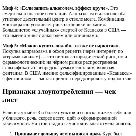
Миф 4: «Если запить алкоголем, эффект круче».
Это
смертельно опасное сочетание. Алпразолам и алкоголь оба
угнетают дыхательный центр в стволе мозга. Комбинация
многократно усиливает риск остановки дыхания.
Большинство «случайных» смертей от Ксанакса в США —
это именно микс с алкоголем или опиоидами.
Миф 5: «Можно купить онлайн, это же не наркотик».
Покупка алпразолама в обход рецепта (через интернет, по
«серым» каналам) — это не только юридический риск, но и
фармакологический: на чёрном рынке распространены
фальсификаты с непредсказуемым составом, включая
фентанил. В США именно фальсифицированные «Ксанаксы»
с фентанилом — частая причина передозировок у подростков.
Признаки злоупотребления — чек-
лист
Если вы узнаёте 3 и более пунктов из списка ниже у себя или
у близкого, речь, скорее всего, идёт о сформированной
зависимости. На этой стадии самостоятельная отмена опасна.
Принимает дольше, чем выписал врач.
Курс был