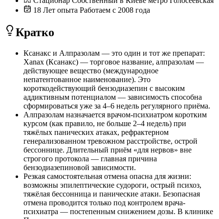
Стационар
Собственный в Киеве
метро Голосеевская
18
Лет опыта
Работаем с 2008 года
Кратко
Ксанакс и Алпразолам — это один и тот же препарат:
Xanax (Ксанакс) — торговое название, алпразолам —
действующее вещество (международное
непатентованное наименование). Это
короткодействующий бензодиазепин с высоким
аддиктивным потенциалом — зависимость способна
сформироваться уже за 4–6 недель регулярного приёма.
Алпразолам назначается врачом-психиатром коротким
курсом (как правило, не больше 2–4 недель) при
тяжёлых панических атаках, рефрактерном
генерализованном тревожном расстройстве, острой
бессоннице. Длительный приём «для нервов» вне
строгого протокола — главная причина
бензодиазепиновой зависимости.
Резкая самостоятельная отмена опасна для жизни:
возможны эпилептические судороги, острый психоз,
тяжёлая бессонница и панические атаки. Безопасная
отмена проводится только под контролем врача-
психиатра — постепенным снижением дозы. В клинике