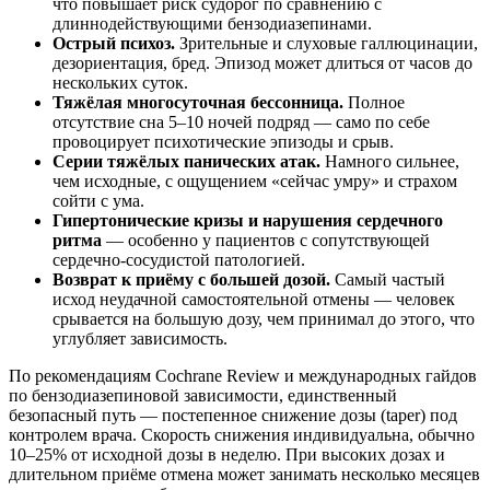
что повышает риск судорог по сравнению с
длиннодействующими бензодиазепинами.
Острый психоз.
Зрительные и слуховые галлюцинации,
дезориентация, бред. Эпизод может длиться от часов до
нескольких суток.
Тяжёлая многосуточная бессонница.
Полное
отсутствие сна 5–10 ночей подряд — само по себе
провоцирует психотические эпизоды и срыв.
Серии тяжёлых панических атак.
Намного сильнее,
чем исходные, с ощущением «сейчас умру» и страхом
сойти с ума.
Гипертонические кризы и нарушения сердечного
ритма
— особенно у пациентов с сопутствующей
сердечно-сосудистой патологией.
Возврат к приёму с большей дозой.
Самый частый
исход неудачной самостоятельной отмены — человек
срывается на большую дозу, чем принимал до этого, что
углубляет зависимость.
По рекомендациям Cochrane Review и международных гайдов
по бензодиазепиновой зависимости, единственный
безопасный путь — постепенное снижение дозы (taper) под
контролем врача. Скорость снижения индивидуальна, обычно
10–25% от исходной дозы в неделю. При высоких дозах и
длительном приёме отмена может занимать несколько месяцев