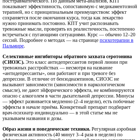
посттравматического. По данным мета-анализов, КПТ
показывает эффективность, сопоставимую с медикаментозной
терапией, но с принципиальным преимуществом: эффект
сохраняется после окончания курса, тогда как лекарство
нужно принимать постоянно. КПТ учит распознавать
тревожные мысли, проверять их реалистичность, постепенно
встречаться с пугающими ситуациями. Курс — обычно 12–20
сессий. Подробнее о методах — на странице
психотерапии в
Пальмире
.
Селективные ингибиторы обратного захвата серотонина
(СИОЗС).
Это класс антидепрессантов первой линии при
тревожных расстройствах — несмотря на название
«антидепрессанты», они работают и при тревоге без
депрессии. В отличие от бензодиазепинов, СИОЗС не
вызывают зависимости (зависимости в наркологическом
смысле), не дают эйфорического эффекта, не комбинируются
опасно с алкоголем в части дыхательной депрессии. Минусы
— эффект развивается медленно (2–4 недели), есть побочные
эффекты в начале приёма. Конкретный препарат подбирает
врач-психиатр индивидуально — в этой статье мы не
указываем названия и дозы.
Образ жизни и поведенческие техники.
Регулярная аэробная
физическая активность (40 минут 3–4 раза в неделю) по