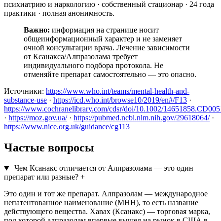
психиатрию и наркологию · собственный стационар · 24 года
практики · полная анонимность.
Важно:
информация на странице носит
общеинформационный характер и не заменяет
очной консультации врача. Лечение зависимости
от Ксанакса/Алпразолама требует
индивидуального подбора протокола. Не
отменяйте препарат самостоятельно — это опасно.
Источники:
https://www.who.int/teams/mental-health-and-
substance-use
·
https://icd.who.int/browse10/2019/en#/F13
·
https://www.cochranelibrary.com/cdsr/doi/10.1002/14651858.CD00
·
https://moz.gov.ua/
·
https://pubmed.ncbi.nlm.nih.gov/29618064/
·
https://www.nice.org.uk/guidance/cg113
Частые вопросы
Чем Ксанакс отличается от Алпразолама — это один
препарат или разные?
+
Это один и тот же препарат. Алпразолам — международное
непатентованное наименование (МНН), то есть название
действующего вещества. Xanax (Ксанакс) — торговая марка,
под которой алпразолам впервые вышел на рынок в США в