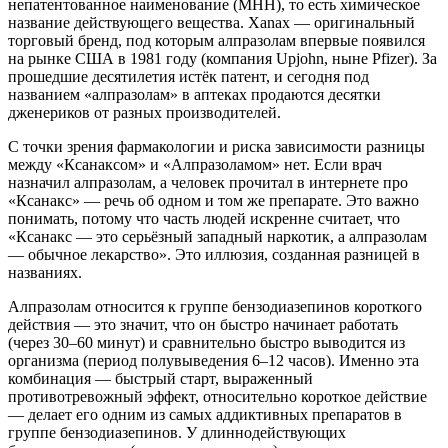
непатентованное наименование (МНН), то есть химическое
название действующего вещества. Xanax — оригинальный
торговый бренд, под которым алпразолам впервые появился
на рынке США в 1981 году (компания Upjohn, ныне Pfizer). За
прошедшие десятилетия истёк патент, и сегодня под
названием «алпразолам» в аптеках продаются десятки
дженериков от разных производителей.
С точки зрения фармакологии и риска зависимости разницы
между «Ксанаксом» и «Алпразоламом» нет. Если врач
назначил алпразолам, а человек прочитал в интернете про
«Ксанакс» — речь об одном и том же препарате. Это важно
понимать, потому что часть людей искренне считает, что
«Ксанакс — это серьёзный западный наркотик, а алпразолам
— обычное лекарство». Это иллюзия, созданная разницей в
названиях.
Алпразолам относится к группе бензодиазепинов короткого
действия — это значит, что он быстро начинает работать
(через 30–60 минут) и сравнительно быстро выводится из
организма (период полувыведения 6–12 часов). Именно эта
комбинация — быстрый старт, выраженный
противотревожный эффект, относительно короткое действие
— делает его одним из самых аддиктивных препаратов в
группе бензодиазепинов. У длиннодействующих