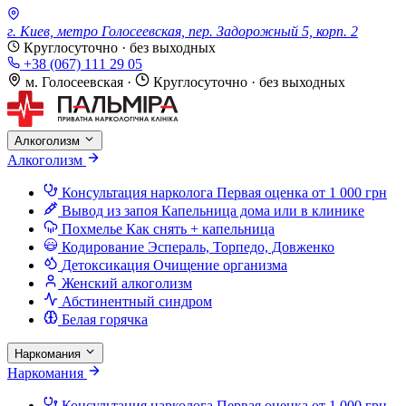
г. Киев, метро Голосеевская, пер. Задорожный 5, корп. 2
Круглосуточно · без выходных
+38 (067) 111 29 05
м. Голосеевская
·
Круглосуточно · без выходных
Алкоголизм
Алкоголизм
Консультация нарколога
Первая оценка от 1 000 грн
Вывод из запоя
Капельница дома или в клинике
Похмелье
Как снять + капельница
Кодирование
Эспераль, Торпедо, Довженко
Детоксикация
Очищение организма
Женский алкоголизм
Абстинентный синдром
Белая горячка
Наркомания
Наркомания
Консультация нарколога
Первая оценка от 1 000 грн