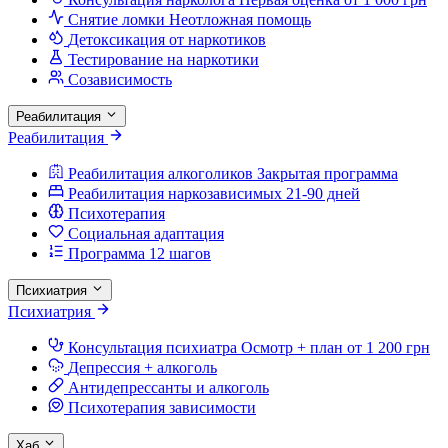
Снятие ломки
Неотложная помощь
Детоксикация от наркотиков
Тестирование на наркотики
Созависимость
Реабилитация
Реабилитация
Реабилитация алкоголиков
Закрытая программа
Реабилитация наркозависимых
21-90 дней
Психотерапия
Социальная адаптация
Программа 12 шагов
Психиатрия
Психиатрия
Консультация психиатра
Осмотр + план от 1 200 грн
Депрессия + алкоголь
Антидепрессанты и алкоголь
Психотерапия зависимости
Хаб