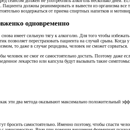
ед сеансом должен не употреблять алкоголь несколько дней. Есл
ен. Пациента должны реанимировать и вывести из организма все
мостоятельно воздержаться от приема спиртных напитков и мотив
овженко одновременно
н снова имеет сильную тягу к алкоголю. Для того чтобы избежа
 позволяет перестраховать пациента на случай срыва. Когда у 
мом, то даже в случае рецидива, человек не сможет сорваться.
обы человек не смог ее самостоятельно достать. Поэтому даже е
 введенное лекарство или капсула будут вызывать такие симптомы
к как эти два метода оказывают максимально положительный эффе
т бросить самостоятельно. Именно поэтому, чтобы спасти чело
я с зависимостью. Врач при помощи внушения формирует психоло