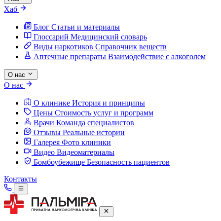
Хаб
Блог
Статьи и материалы
Глоссарий
Медицинский словарь
Виды наркотиков
Справочник веществ
Аптечные препараты
Взаимодействие с алкоголем
О нас
О нас
О клинике
История и принципы
Цены
Стоимость услуг и программ
Врачи
Команда специалистов
Отзывы
Реальные истории
Галерея
Фото клиники
Видео
Видеоматериалы
Бомбоубежище
Безопасность пациентов
Контакты