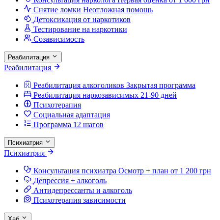
Снятие ломки
Неотложная помощь
Детоксикация от наркотиков
Тестирование на наркотики
Созависимость
Реабилитация
Реабилитация
Реабилитация алкоголиков
Закрытая программа
Реабилитация наркозависимых
21-90 дней
Психотерапия
Социальная адаптация
Программа 12 шагов
Психиатрия
Психиатрия
Консультация психиатра
Осмотр + план от 1 200 грн
Депрессия + алкоголь
Антидепрессанты и алкоголь
Психотерапия зависимости
Хаб