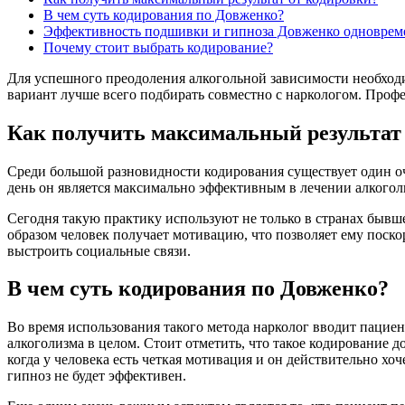
В чем суть кодирования по Довженко?
Эффективность подшивки и гипноза Довженко одноврем
Почему стоит выбрать кодирование?
Для успешного преодоления алкогольной зависимости необход
вариант лучше всего подбирать совместно с наркологом. Проф
Как получить максимальный результат
Среди большой разновидности кодирования существует один оч
день он является максимально эффективным в лечении алкогол
Сегодня такую практику используют не только в странах бывше
образом человек получает мотивацию, что позволяет ему поск
выстроить социальные связи.
В чем суть кодирования по Довженко?
Во время использования такого метода нарколог вводит пациент
алкоголизма в целом. Стоит отметить, что такое кодирование 
когда у человека есть четкая мотивация и он действительно хоч
гипноз не будет эффективен.