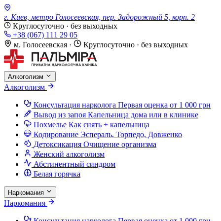
г. Киев, метро Голосеевская, пер. Задорожный 5, корп. 2
Круглосуточно · без выходных
+38 (067) 111 29 05
м. Голосеевская
·
Круглосуточно · без выходных
Алкоголизм
Алкоголизм
Консультация нарколога
Первая оценка от 1 000 грн
Вывод из запоя
Капельница дома или в клинике
Похмелье
Как снять + капельница
Кодирование
Эспераль, Торпедо, Довженко
Детоксикация
Очищение организма
Женский алкоголизм
Абстинентный синдром
Белая горячка
Наркомания
Наркомания
Консультация нарколога
Первая оценка от 1 000 грн