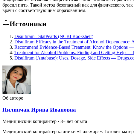
бросил пить. Такой метод безопасный как для физического, та
врачи с соответствующим образованием.
Источники
Disulfiram - StatPearls (NCBI Bookshelf)
Disulfiram Efficacy in the Treatment of Alcohol Dependence:
Recommend Evidence-Based Treatment: Know the Options
Treatment for Alcohol Problems: Finding and Getting Help 
Disulfiram (Antabuse): Uses, Dosage, Side Effects — Drugs.
Об авторе
Пилипчак Ирина Ивановна
Медицинский копирайтер
· 8+ лет опыта
Медицинский копирайтер клиники «Пальмира». Готовит материа