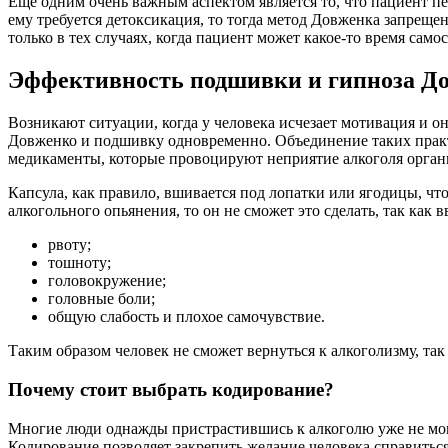
Еще одним очень важным аспектом является то, что пациент пер
ему требуется детоксикация, то тогда метод Довженка запрещ
только в тех случаях, когда пациент может какое-то время са
Эффективность подшивки и гипноза Д
Возникают ситуации, когда у человека исчезает мотивация и о
Довженко и подшивку одновременно. Объединение таких практик
медикаменты, которые провоцируют неприятие алкоголя организ
Капсула, как правило, вшивается под лопатки или ягодицы, чт
алкогольного опьянения, то он не сможет это сделать, так как
рвоту;
тошноту;
головокружение;
головные боли;
общую слабость и плохое самочувствие.
Таким образом человек не сможет вернуться к алкоголизму, та
Почему стоит выбрать кодирование?
Многие люди однажды пристрастившись к алкоголю уже не могу
Кодирование позволяет закрепить желание человека справитьс