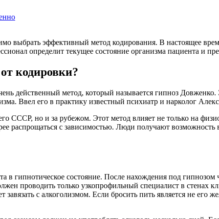
енно
имо выбрать эффективный метод кодирования. В настоящее вре
ессионал определит текущее состояние организма пациента и пр
 от кодировки?
ень действенный метод, который называется гипноз Довженко. Э
изма. Ввел его в практику известный психиатр и нарколог Алек
го СССР, но и за рубежом. Этот метод влияет не только на физи
орее распрощаться с зависимостью. Люди получают возможность 
а в гипнотическое состояние. После нахождения под гипнозом че
должен проводить только узкопрофильный специалист в стенах к
ет завязать с алкоголизмом. Если бросить пить является не его ж