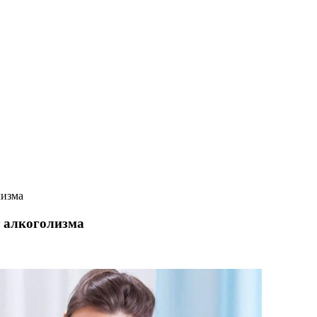
лизма
 алкоголизма