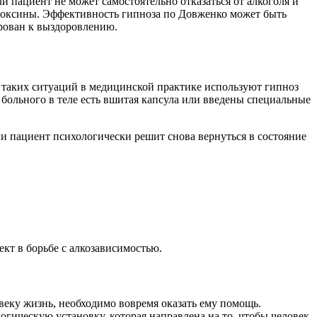
и пациент не может самостоятельно отказаться от алкоголя и
 токсины. Эффективность гипноза по Довженко может быть
ирован к выздоровлению.
ть таких ситуаций в медицинской практике используют гипноз
больного в теле есть вшитая капсула или введены специальные
сли пациент психологически решит снова вернуться в состояние
:
кт в борьбе с алкозависимостью.
веку жизнь, необходимо вовремя оказать ему помощь.
гическую установку, которая направлена на то, чтобы человек