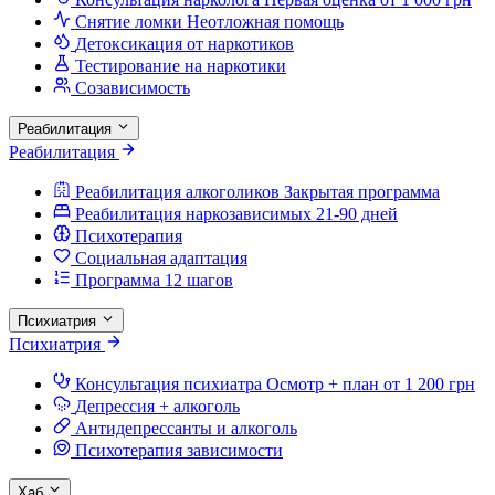
Снятие ломки
Неотложная помощь
Детоксикация от наркотиков
Тестирование на наркотики
Созависимость
Реабилитация
Реабилитация
Реабилитация алкоголиков
Закрытая программа
Реабилитация наркозависимых
21-90 дней
Психотерапия
Социальная адаптация
Программа 12 шагов
Психиатрия
Психиатрия
Консультация психиатра
Осмотр + план от 1 200 грн
Депрессия + алкоголь
Антидепрессанты и алкоголь
Психотерапия зависимости
Хаб