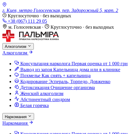
г. Киев, метро Голосеевская, пер. Задорожный 5, корп. 2
Круглосуточно · без выходных
+38 (067) 111 29 05
м. Голосеевская
·
Круглосуточно · без выходных
Алкоголизм
Алкоголизм
Консультация нарколога
Первая оценка от 1 000 грн
Вывод из запоя
Капельница дома или в клинике
Похмелье
Как снять + капельница
Кодирование
Эспераль, Торпедо, Довженко
Детоксикация
Очищение организма
Женский алкоголизм
Абстинентный синдром
Белая горячка
Наркомания
Наркомания
Консультация нарколога
Первая оценка от 1 000 грн