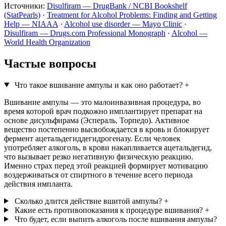
Источники:
Disulfiram — DrugBank / NCBI Bookshelf
(StatPearls)
·
Treatment for Alcohol Problems: Finding and Getting
Help — NIAAA
·
Alcohol use disorder — Mayo Clinic
·
Disulfiram — Drugs.com Professional Monograph
·
Alcohol —
World Health Organization
Частые вопросы
Что такое вшивание ампулы и как оно работает?
+
Вшивание ампулы — это малоинвазивная процедура, во
время которой врач подкожно имплантирует препарат на
основе дисульфирама (Эспераль, Торпедо). Активное
вещество постепенно высвобождается в кровь и блокирует
фермент ацетальдегиддегидрогеназу. Если человек
употребляет алкоголь, в крови накапливается ацетальдегид,
что вызывает резко негативную физическую реакцию.
Именно страх перед этой реакцией формирует мотивацию
воздерживаться от спиртного в течение всего периода
действия импланта.
Сколько длится действие вшитой ампулы?
+
Какие есть противопоказания к процедуре вшивания?
+
Что будет, если выпить алкоголь после вшивания ампулы?