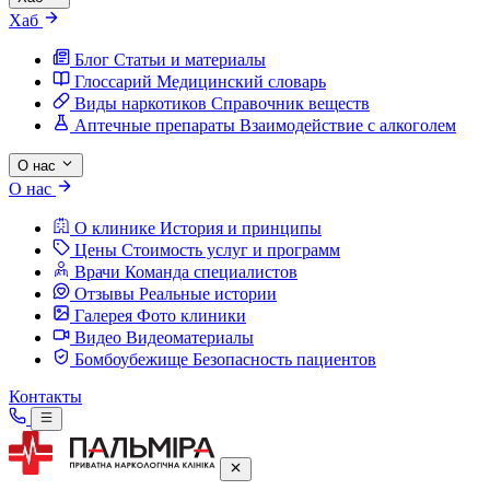
Хаб
Блог
Статьи и материалы
Глоссарий
Медицинский словарь
Виды наркотиков
Справочник веществ
Аптечные препараты
Взаимодействие с алкоголем
О нас
О нас
О клинике
История и принципы
Цены
Стоимость услуг и программ
Врачи
Команда специалистов
Отзывы
Реальные истории
Галерея
Фото клиники
Видео
Видеоматериалы
Бомбоубежище
Безопасность пациентов
Контакты