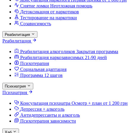
Снятие ломки
Неотложная помощь
Детоксикация от наркотиков
Тестирование на наркотики
Созависимость
Реабилитация
Реабилитация
Реабилитация алкоголиков
Закрытая программа
Реабилитация наркозависимых
21-90 дней
Психотерапия
Социальная адаптация
Программа 12 шагов
Психиатрия
Психиатрия
Консультация психиатра
Осмотр + план от 1 200 грн
Депрессия + алкоголь
Антидепрессанты и алкоголь
Психотерапия зависимости
Хаб