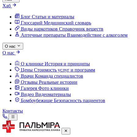
Хаб
Блог
Статьи и материалы
Глоссарий
Медицинский словарь
Виды наркотиков
Справочник веществ
Аптечные препараты
Взаимодействие с алкоголем
О нас
О нас
О клинике
История и принципы
Цены
Стоимость услуг и программ
Врачи
Команда специалистов
Отзывы
Реальные истории
Галерея
Фото клиники
Видео
Видеоматериалы
Бомбоубежище
Безопасность пациентов
Контакты