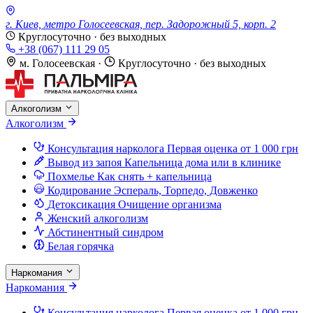
г. Киев, метро Голосеевская, пер. Задорожный 5, корп. 2
Круглосуточно · без выходных
+38 (067) 111 29 05
м. Голосеевская
·
Круглосуточно · без выходных
Алкоголизм
Алкоголизм
Консультация нарколога
Первая оценка от 1 000 грн
Вывод из запоя
Капельница дома или в клинике
Похмелье
Как снять + капельница
Кодирование
Эспераль, Торпедо, Довженко
Детоксикация
Очищение организма
Женский алкоголизм
Абстинентный синдром
Белая горячка
Наркомания
Наркомания
Консультация нарколога
Первая оценка от 1 000 грн