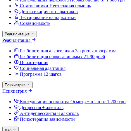
Снятие ломки
Неотложная помощь
Детоксикация от наркотиков
Тестирование на наркотики
Созависимость
Реабилитация
Реабилитация
Реабилитация алкоголиков
Закрытая программа
Реабилитация наркозависимых
21-90 дней
Психотерапия
Социальная адаптация
Программа 12 шагов
Психиатрия
Психиатрия
Консультация психиатра
Осмотр + план от 1 200 грн
Депрессия + алкоголь
Антидепрессанты и алкоголь
Психотерапия зависимости
Хаб