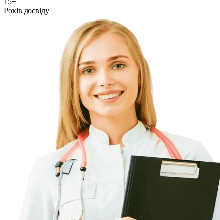
15+
Років досвіду