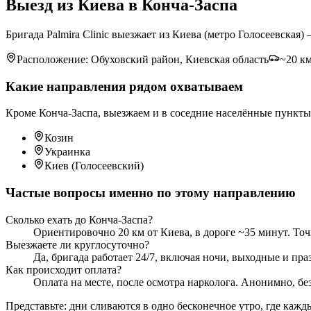
Выезд из Киева в Конча-Заспа
Бригада Palmira Clinic выезжает из Киева (метро Голосеевская
Расположение: Обуховский район, Киевская область
~20 к
Какие направления рядом охватываем
Кроме Конча-Заспа, выезжаем и в соседние населённые пункты
Козин
Украинка
Киев (Голосеевский)
Частые вопросы именно по этому направлению
Сколько ехать до Конча-Заспа?
Ориентировочно 20 км от Киева, в дороге ~35 минут. Точ
Выезжаете ли круглосуточно?
Да, бригада работает 24/7, включая ночи, выходные и праз
Как происходит оплата?
Оплата на месте, после осмотра нарколога. Анонимно, без
Представьте: дни сливаются в одно бесконечное утро, где кажд