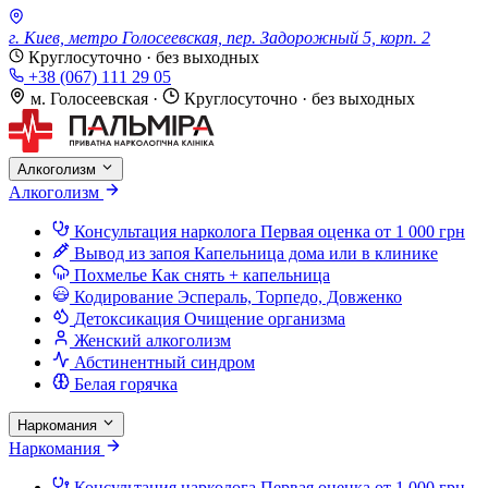
г. Киев, метро Голосеевская, пер. Задорожный 5, корп. 2
Круглосуточно · без выходных
+38 (067) 111 29 05
м. Голосеевская
·
Круглосуточно · без выходных
Алкоголизм
Алкоголизм
Консультация нарколога
Первая оценка от 1 000 грн
Вывод из запоя
Капельница дома или в клинике
Похмелье
Как снять + капельница
Кодирование
Эспераль, Торпедо, Довженко
Детоксикация
Очищение организма
Женский алкоголизм
Абстинентный синдром
Белая горячка
Наркомания
Наркомания
Консультация нарколога
Первая оценка от 1 000 грн