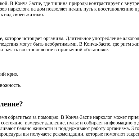
кой. В Конча-Заспе, где тишина природы контрастирует с внутре
зов нарколога на дом позволяет начать путь к восстановлению п
ль над своей жизнью.
яние, которое истощает организм. Длительное употребление алко
едствия могут быть необратимыми. В Конча-Заспе, где ритм жиз
и начать восстановление в привычной обстановке.
ий криз.
евожность.
вление?
емя обратиться за помощью. В Конча-Заспе нарколог может приех
 состояние, измеряет давление, пульс и собирает информацию о 
вливают баланс жидкости и поддерживают работу организма. Это
роцедуры вы получаете рекомендации, которые помогают закреп