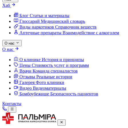
Хаб
Блог
Статьи и материалы
Глоссарий
Медицинский словарь
Виды наркотиков
Справочник веществ
Аптечные препараты
Взаимодействие с алкоголем
О нас
О нас
О клинике
История и принципы
Цены
Стоимость услуг и программ
Врачи
Команда специалистов
Отзывы
Реальные истории
Галерея
Фото клиники
Видео
Видеоматериалы
Бомбоубежище
Безопасность пациентов
Контакты