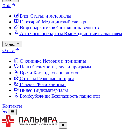
Хаб
Блог
Статьи и материалы
Глоссарий
Медицинский словарь
Виды наркотиков
Справочник веществ
Аптечные препараты
Взаимодействие с алкоголем
О нас
О нас
О клинике
История и принципы
Цены
Стоимость услуг и программ
Врачи
Команда специалистов
Отзывы
Реальные истории
Галерея
Фото клиники
Видео
Видеоматериалы
Бомбоубежище
Безопасность пациентов
Контакты