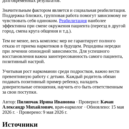
долговременных результатов.
Значительным фактором является и социальная реабилитация.
Поддержка близких, групповая работа помогут зависимому не
чувствовать себя одиноким.
Реабилитация
наиболее
эффективна при смене окружения пациента (переезд в другой
город, смена круга общения и т.д.).
Тем не менее, весь комплекс мер не гарантирует полного
отказа от приема наркотиков в будущем. Рецидивы нередки
при лечении опиоидной зависимости. Для успешного
восстановления важна заинтересованность самого пациента,
позитивный настрой.
Учитывая рост наркомании среди подростков, важно вести
превентивную работу с детьми. Каждый родитель обязан
подавать позитивный пример ребенку, наладить
доверительные отношения, научить его быть ответственным
за свои поступки.
Автор:
Пилипчак Ирина Ивановна
· Проверил:
Качан
Александр Михайлович
, врач-нарколог
· Обновлено: 15 мая
2026 г.
· Проверено: 9 мая 2026 г.
Источники