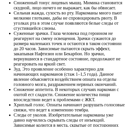
Сниженный тонус лицевых мышц. Мимика становится
скудной, лицо ничего не выражает, как бы обвисает.
Сильная жажда, сухость во рту. Наркоманы много пьют
мелкими глотками, дабы не спровоцировать рвоту. В
уголках рта в этом случае появляются белые следы от
сгустившейся слюны.
Суженные зрачки. Глаза человека под героином не
реагируют на смену освещения. Зрачки сужаются до
размера маленьких точек и остаются в таком состоянии
до 20 часов. Зависимые пытаются скрыть эффект,
закапывая Нафтизин или Бекарбон. Но зрачки,
вернувшиеся в стандартное состояние, продолжают не
реагировать на яркий свет.
Зуд. Это проявление особенно характерно для
начинающих наркоманов (стаж 1–1,5 года). Данное
явление объясняется воздействием опиата на отделы
головного мозга, раздражением нервных окончаний.
Снижение аппетита. В некоторых случаях наркоман с
охотой ест сладости. Снижение количества пищи
впоследствии ведет к проблемами с ЖКТ.
Хриплый голос. Опиаты начинают разрушать голосовые
связки, что ведет к изменению тембра.
Следы от уколов. Изобретательные наркоманы уже
давно научились скрывать следы от инъекций.
Зависимые колются в места, скрытые от посторонних