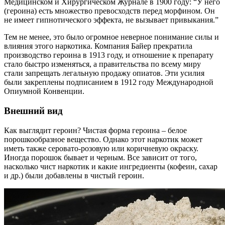
Медицинском и Хирургическом Журнале в 1900 году: “У него
(героина) есть множество превосходств перед морфином. Он
не имеет гипнотического эффекта, не вызывает привыкания.”
Тем не менее, это было огромное неверное понимание силы и
влияния этого наркотика. Компания Байер прекратила
производство героина в 1913 году, и отношение к препарату
стало быстро изменяться, а правительства по всему миру
стали запрещать легальную продажу опиатов. Эти усилия
были закреплены подписанием в 1912 году Международной
Опиумной Конвенции.
Внешний вид
Как выглядит героин? Чистая форма героина – белое
порошкообразное вещество. Однако этот наркотик может
иметь также серовато-розовую или коричневую окраску.
Иногда порошок бывает и черным. Все зависит от того,
насколько чист наркотик и какие ингредиенты (кофеин, сахар
и др.) были добавлены в чистый героин.