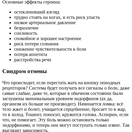
Основные эффекты героина:
остекленевший взгляд
трудно стоять на ногах, и есть риск упасть
низкое артериальное давление
безразличие
сонливость
спокойное и хорошее настроение
риск потери сознания
снижение чувствительности к боли
потеря аппетита
расстройства речи
Синдром отмены
Что происходит, если перестать жать на кнопку опиодных
рецепторов? Система будет получать все сигналы о боли, даже
самые слабые, даже те, которые в обычном состоянии были
заглушены минимальным уровнем эндорфинов (ах да,
организм их больше не производит). Начинается ломка: всё
тело жжет и болит, учащается серцебиение, бросает то в жар,
то в холод. Тошнит, поносит, кружится голова. Аспирин, если
что, не помогает. Эту боль можно остановить только
эндорфинами, и теперь они могут поступать только извне. Так
выглядит зависимость.