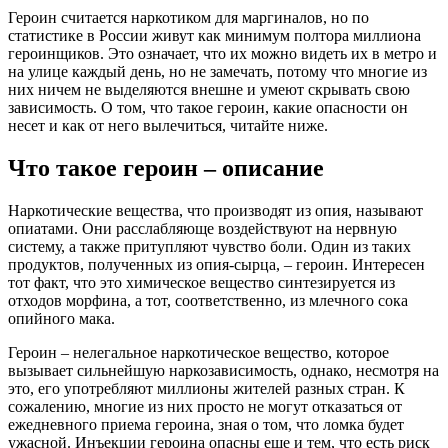
Героин считается наркотиком для маргиналов, но по
статистике в России живут как минимум полтора миллиона
героинщиков. Это означает, что их можно видеть их в метро и
на улице каждый день, но не замечать, потому что многие из
них ничем не выделяются внешне и умеют скрывать свою
зависимость. О том, что такое героин, какие опасности он
несет и как от него вылечиться, читайте ниже.
Что такое героин – описание
Наркотические вещества, что производят из опия, называют
опиатами. Они расслабляюще воздействуют на нервную
систему, а также притупляют чувство боли. Один из таких
продуктов, полученных из опия-сырца, – героин. Интересен
тот факт, что это химическое вещество синтезируется из
отходов морфина, а тот, соответственно, из млечного сока
опийного мака.
Героин – нелегальное наркотическое вещество, которое
вызывает сильнейшую наркозависимость, однако, несмотря на
это, его употребляют миллионы жителей разных стран. К
сожалению, многие из них просто не могут отказаться от
ежедневного приема героина, зная о том, что ломка будет
ужасной. Инъекции героина опасны еще и тем, что есть риск