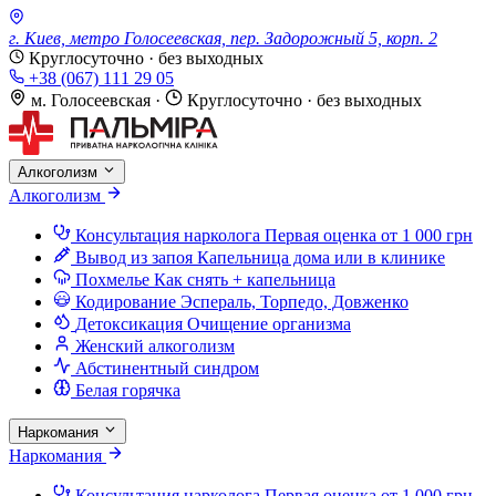
г. Киев, метро Голосеевская, пер. Задорожный 5, корп. 2
Круглосуточно · без выходных
+38 (067) 111 29 05
м. Голосеевская
·
Круглосуточно · без выходных
Алкоголизм
Алкоголизм
Консультация нарколога
Первая оценка от 1 000 грн
Вывод из запоя
Капельница дома или в клинике
Похмелье
Как снять + капельница
Кодирование
Эспераль, Торпедо, Довженко
Детоксикация
Очищение организма
Женский алкоголизм
Абстинентный синдром
Белая горячка
Наркомания
Наркомания
Консультация нарколога
Первая оценка от 1 000 грн