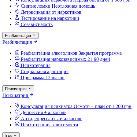
Снятие ломки
Неотложная помощь
Детоксикация от наркотиков
Тестирование на наркотики
Созависимость
Реабилитация
Реабилитация
Реабилитация алкоголиков
Закрытая программа
Реабилитация наркозависимых
21-90 дней
Психотерапия
Социальная адаптация
Программа 12 шагов
Психиатрия
Психиатрия
Консультация психиатра
Осмотр + план от 1 200 грн
Депрессия + алкоголь
Антидепрессанты и алкоголь
Психотерапия зависимости
Хаб