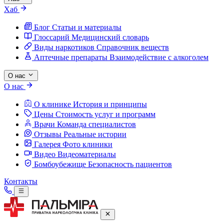
Хаб
Блог
Статьи и материалы
Глоссарий
Медицинский словарь
Виды наркотиков
Справочник веществ
Аптечные препараты
Взаимодействие с алкоголем
О нас
О нас
О клинике
История и принципы
Цены
Стоимость услуг и программ
Врачи
Команда специалистов
Отзывы
Реальные истории
Галерея
Фото клиники
Видео
Видеоматериалы
Бомбоубежище
Безопасность пациентов
Контакты