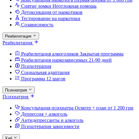
Снятие ломки
Неотложная помощь
Детоксикация от наркотиков
Тестирование на наркотики
Созависимость
Реабилитация
Реабилитация
Реабилитация алкоголиков
Закрытая программа
Реабилитация наркозависимых
21-90 дней
Психотерапия
Социальная адаптация
Программа 12 шагов
Психиатрия
Психиатрия
Консультация психиатра
Осмотр + план от 1 200 грн
Депрессия + алкоголь
Антидепрессанты и алкоголь
Психотерапия зависимости
Хаб