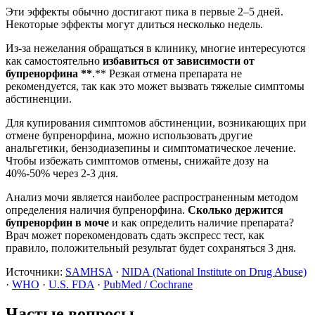
Эти эффекты обычно достигают пика в первые 2–5 дней.
Некоторые эффекты могут длиться несколько недель.
Из-за нежелания обращаться в клинику, многие интересуются
как самостоятельно
избавиться от зависимости от
бупренорфина **
.** Резкая отмена препарата не
рекомендуется, так как это может вызвать тяжелые симптомы
абстиненции.
Для купирования симптомов абстиненции, возникающих при
отмене бупренорфина, можно использовать другие
анальгетики, бензодиазепины и симптоматическое лечение.
Чтобы избежать симптомов отмены, снижайте дозу на
40%-50% через 2-3 дня.
Анализ мочи является наиболее распространенным методом
определения наличия бупренорфина.
Сколько держится
бупренорфин в моче
и как определить наличие препарата?
Врач может порекомендовать сдать экспресс тест, как
правило, положительный результат будет сохраняться 3 дня.
Источники:
SAMHSA
·
NIDA (National Institute on Drug Abuse)
·
WHO
·
U.S. FDA
·
PubMed / Cochrane
Частые вопросы