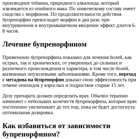
производное тебаина, природного алкалоида, который
извлекается из опийного мака. По химическому составу имеет
сходство с морфином. По продолжительности действия
бупренорфин превосходит морфин в два раза: при
внутривенном и внутримышечном введении эффект длится 6-
8 часов.
Лечение бупренорфином
Применение бупренорфина показано для лечения болей, как
острых, так и хронических, от умеренных до сильных и
различного происхождения и характера, в том числе болей,
вызванных опухолевыми заболеваниями. Кроме того,
переход
с метадона на бупренорфин
доказал свою эффективность при
отмене опиоидов у взрослых и подростков старше 15 лет.
Дозу препарата должен определить врач. Обычно терапию
начинают с небольших количеств бупренорфина, которые врач
постепенно увеличивает до тех пор, пока не будет достигнута
оптимальная дозировка.
Как избавиться от зависимости
бупренорфином?