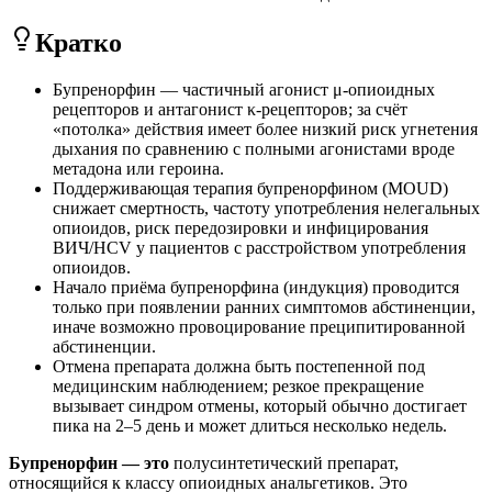
Кратко
Бупренорфин — частичный агонист μ-опиоидных
рецепторов и антагонист κ-рецепторов; за счёт
«потолка» действия имеет более низкий риск угнетения
дыхания по сравнению с полными агонистами вроде
метадона или героина.
Поддерживающая терапия бупренорфином (MOUD)
снижает смертность, частоту употребления нелегальных
опиоидов, риск передозировки и инфицирования
ВИЧ/HCV у пациентов с расстройством употребления
опиоидов.
Начало приёма бупренорфина (индукция) проводится
только при появлении ранних симптомов абстиненции,
иначе возможно провоцирование преципитированной
абстиненции.
Отмена препарата должна быть постепенной под
медицинским наблюдением; резкое прекращение
вызывает синдром отмены, который обычно достигает
пика на 2–5 день и может длиться несколько недель.
Бупренорфин — это
полусинтетический препарат,
относящийся к классу опиоидных анальгетиков. Это