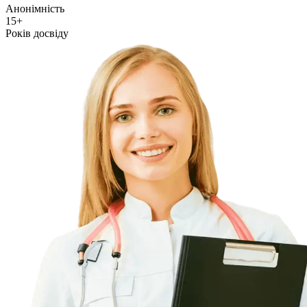
Анонімність
15+
Років досвіду