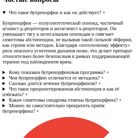
Что такое бупренорфин и как он действует?
+
Бупренорфин — полусинтетический опиоид, частичный
агонист μ-рецепторов и антагонист κ-рецепторов. Он
уменьшает тягу к нелегальным опиоидам и смягчает
симптомы абстиненции, не вызывая такой сильной эйфории,
как героин или метадон. Благодаря «потолочному эффекту»
риск опасного угнетения дыхания ниже, что делает препарат
относительно более безопасным в рамках поддерживающей
терапии под наблюдением врача.
Кому показана бупренорфиновая программа?
+
Чем бупренорфин отличается от метадона?
+
Сколько длится лечение бупренорфином?
+
Что такое преципитированная абстиненция и как её
избежать?
+
Какие симптомы синдрома отмены бупренорфина?
+
Можно ли самостоятельно прекратить приём
бупренорфина?
+