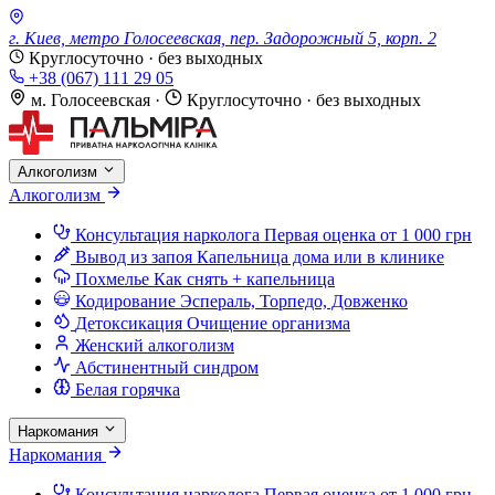
г. Киев, метро Голосеевская, пер. Задорожный 5, корп. 2
Круглосуточно · без выходных
+38 (067) 111 29 05
м. Голосеевская
·
Круглосуточно · без выходных
Алкоголизм
Алкоголизм
Консультация нарколога
Первая оценка от 1 000 грн
Вывод из запоя
Капельница дома или в клинике
Похмелье
Как снять + капельница
Кодирование
Эспераль, Торпедо, Довженко
Детоксикация
Очищение организма
Женский алкоголизм
Абстинентный синдром
Белая горячка
Наркомания
Наркомания
Консультация нарколога
Первая оценка от 1 000 грн