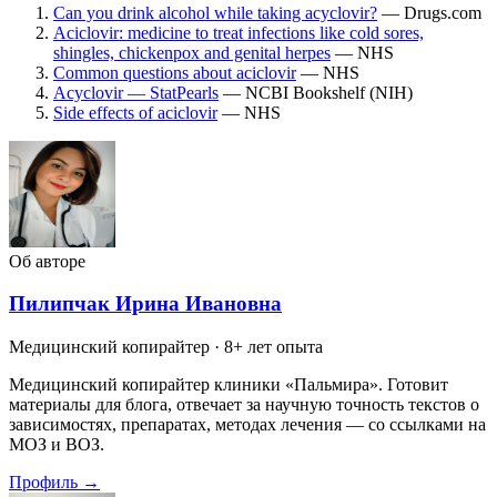
Can you drink alcohol while taking acyclovir?
— Drugs.com
Aciclovir: medicine to treat infections like cold sores,
shingles, chickenpox and genital herpes
— NHS
Common questions about aciclovir
— NHS
Acyclovir — StatPearls
— NCBI Bookshelf (NIH)
Side effects of aciclovir
— NHS
Об авторе
Пилипчак Ирина Ивановна
Медицинский копирайтер
· 8+ лет опыта
Медицинский копирайтер клиники «Пальмира». Готовит
материалы для блога, отвечает за научную точность текстов о
зависимостях, препаратах, методах лечения — со ссылками на
МОЗ и ВОЗ.
Профиль →