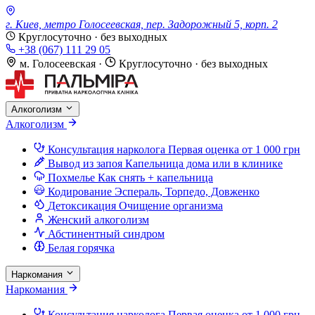
г. Киев, метро Голосеевская, пер. Задорожный 5, корп. 2
Круглосуточно · без выходных
+38 (067) 111 29 05
м. Голосеевская
·
Круглосуточно · без выходных
Алкоголизм
Алкоголизм
Консультация нарколога
Первая оценка от 1 000 грн
Вывод из запоя
Капельница дома или в клинике
Похмелье
Как снять + капельница
Кодирование
Эспераль, Торпедо, Довженко
Детоксикация
Очищение организма
Женский алкоголизм
Абстинентный синдром
Белая горячка
Наркомания
Наркомания
Консультация нарколога
Первая оценка от 1 000 грн