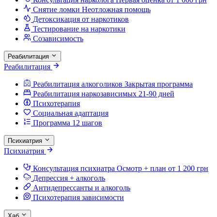
Снятие ломки
Неотложная помощь
Детоксикация от наркотиков
Тестирование на наркотики
Созависимость
Реабилитация
Реабилитация
Реабилитация алкоголиков
Закрытая программа
Реабилитация наркозависимых
21-90 дней
Психотерапия
Социальная адаптация
Программа 12 шагов
Психиатрия
Психиатрия
Консультация психиатра
Осмотр + план от 1 200 грн
Депрессия + алкоголь
Антидепрессанты и алкоголь
Психотерапия зависимости
Хаб