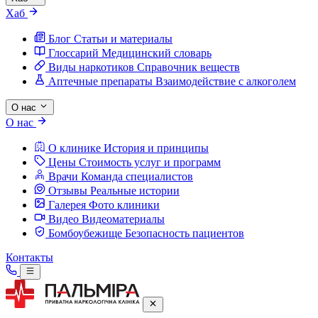
Хаб
Блог
Статьи и материалы
Глоссарий
Медицинский словарь
Виды наркотиков
Справочник веществ
Аптечные препараты
Взаимодействие с алкоголем
О нас
О нас
О клинике
История и принципы
Цены
Стоимость услуг и программ
Врачи
Команда специалистов
Отзывы
Реальные истории
Галерея
Фото клиники
Видео
Видеоматериалы
Бомбоубежище
Безопасность пациентов
Контакты